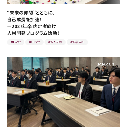
“未来の仲間”とともに、
自己成長を加速！
―2027年卒 内定者向け
人材開発プログラム始動！
Event
壮行会
新人研修
新卒入社
#
#
#
#
2026.05.13