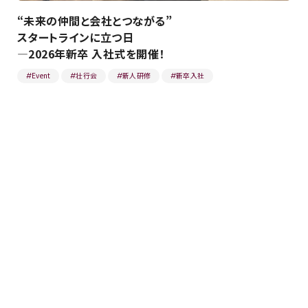
“未来の仲間と会社とつながる”
スタートラインに立つ日
―2026年新卒 入社式を開催！
Event
壮行会
新人研修
新卒入社
#
#
#
#
2026.01.30
AI時代の裏側を支える挑戦