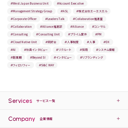
West Japan Business Unit
Account Executive
#
#
Management Strategy Group
ASL
株式会社エーエスエル
#
#
#
Corporate Officer
Leaders Talk
Collaboration推進室
#
#
#
Collaboration
Alliance推進部
Alliance
コンサル
#
#
#
#
Consulting
Consulting Unit
プライム案件
PM
#
#
#
#
Cloud Native Unit
同好会
人事制度
人事
DX
#
#
#
#
#
AI
社員インタビュー
リクルート
採用
システム情報
#
#
#
#
#
創業期
Beyond SI
インタビュー
リブランディング
#
#
#
#
フィロソフィー
SI&C WAY
#
#
Services
サービス一覧
Company
企業情報