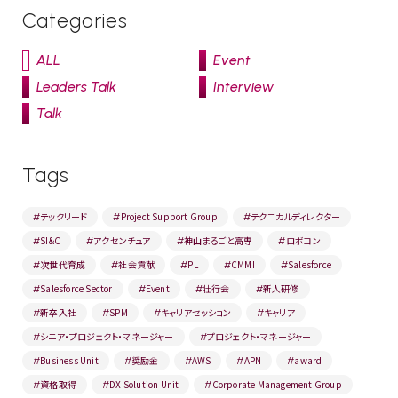
Categories
ALL
Event
Leaders Talk
Interview
Talk
Tags
テックリード
Project Support Group
テクニカルディレクター
#
#
#
SI&C
アクセンチュア
神山まるごと高専
ロボコン
#
#
#
#
次世代育成
社会貢献
PL
CMMI
Salesforce
#
#
#
#
#
Salesforce Sector
Event
壮行会
新人研修
#
#
#
#
新卒入社
SPM
キャリアセッション
キャリア
#
#
#
#
シニア・プロジェクト・マネージャー
プロジェクト・マネージャー
#
#
Business Unit
奨励金
AWS
APN
award
#
#
#
#
#
資格取得
DX Solution Unit
Corporate Management Group
#
#
#