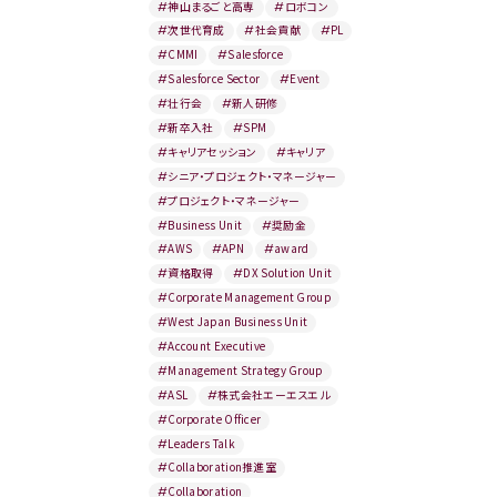
#
神山まるごと高専
#
ロボコン
#
次世代育成
#
社会貢献
#
PL
#
CMMI
#
Salesforce
#
Salesforce Sector
#
Event
#
壮行会
#
新人研修
#
新卒入社
#
SPM
#
キャリアセッション
#
キャリア
#
シニア・プロジェクト・マネージャー
#
プロジェクト・マネージャー
#
Business Unit
#
奨励金
#
AWS
#
APN
#
award
#
資格取得
#
DX Solution Unit
#
Corporate Management Group
#
West Japan Business Unit
#
Account Executive
#
Management Strategy Group
#
ASL
#
株式会社エーエスエル
#
Corporate Officer
#
Leaders Talk
#
Collaboration推進室
#
Collaboration