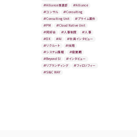
#
Alliance推進部
#
Alliance
#
コンサル
#
Consulting
#
Consulting Unit
#
プライム案件
#
PM
#
Cloud Native Unit
#
同好会
#
人事制度
#
人事
#
DX
#
AI
#
社員インタビュー
#
リクルート
#
採用
#
システム情報
#
創業期
#
Beyond SI
#
インタビュー
#
リブランディング
#
フィロソフィー
#
SI&C WAY