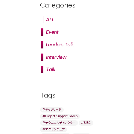
Categories
ALL
Event
Leaders Talk
Interview
Talk
Tags
#
テックリード
#
Project Support Group
#
テクニカルディレクター
#
SI&C
#
アクセンチュア