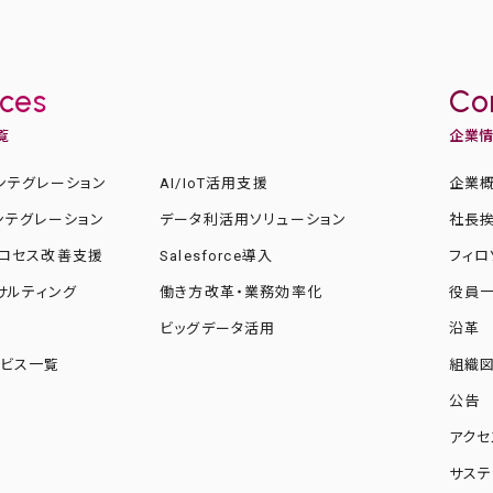
ices
Co
覧
企業
ンテグレーション
AI/IoT活用支援
企業
ンテグレーション
データ利活用ソリューション
社長
ロセス改善支援
Salesforce導入
フィロ
ンサルティング
働き方改革・業務効率化
役員
化
ビッグデータ活用
沿革
ビス一覧
組織
公告
アクセ
サステ