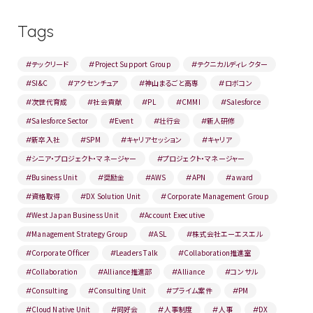
Tags
テックリード
Project Support Group
テクニカルディレクター
#
#
#
SI&C
アクセンチュア
神山まるごと高専
ロボコン
#
#
#
#
次世代育成
社会貢献
PL
CMMI
Salesforce
#
#
#
#
#
Salesforce Sector
Event
壮行会
新人研修
#
#
#
#
新卒入社
SPM
キャリアセッション
キャリア
#
#
#
#
シニア・プロジェクト・マネージャー
プロジェクト・マネージャー
#
#
Business Unit
奨励金
AWS
APN
award
#
#
#
#
#
資格取得
DX Solution Unit
Corporate Management Group
#
#
#
West Japan Business Unit
Account Executive
#
#
Management Strategy Group
ASL
株式会社エーエスエル
#
#
#
Corporate Officer
Leaders Talk
Collaboration推進室
#
#
#
Collaboration
Alliance推進部
Alliance
コンサル
#
#
#
#
Consulting
Consulting Unit
プライム案件
PM
#
#
#
#
Cloud Native Unit
同好会
人事制度
人事
DX
#
#
#
#
#