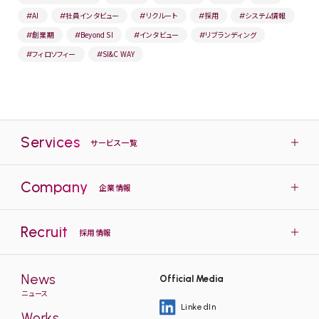
AI
社員インタビュー
リクルート
採用
システム情報
#
#
#
#
#
創業期
Beyond SI
インタビュー
リブランディング
#
#
#
#
フィロソフィー
SI&C WAY
#
#
Services
サービス一覧
Company
企業情報
Recruit
採用情報
News
Official Media
ニュース
LinkedIn
Works