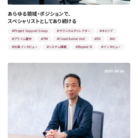
あらゆる領域・ポジションで、
スペシャリストとしてあり続ける
Project Support Group
テクニカルディレクター
キャリア
#
#
#
プライム案件
PM
Cloud Native Unit
DX
AI
#
#
#
#
#
社員インタビュー
システム情報
Beyond SI
インタビュー
#
#
#
#
2025.05.26