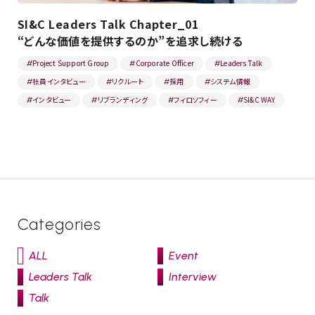
SI&C Leaders Talk Chapter_01
“どんな価値を提供するのか”を追求し続ける
Project Support Group
Corporate Officer
Leaders Talk
#
#
#
社員インタビュー
リクルート
採用
システム情報
#
#
#
#
インタビュー
リブランディング
フィロソフィー
SI&C WAY
#
#
#
#
Categories
ALL
Event
Leaders Talk
Interview
Talk