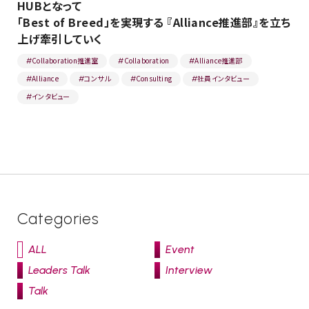
HUBとなって
「Best of Breed」を実現する 『Alliance推進部』を立ち
上げ牽引していく
Collaboration推進室
Collaboration
Alliance推進部
#
#
#
Alliance
コンサル
Consulting
社員インタビュー
#
#
#
#
インタビュー
#
Categories
ALL
Event
Leaders Talk
Interview
Talk