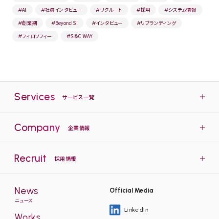
AI
社員インタビュー
リクルート
採用
システム情報
#
#
#
#
#
創業期
Beyond SI
インタビュー
リブランディング
#
#
#
#
フィロソフィー
SI&C WAY
#
#
Services
サービス一覧
Company
企業情報
Recruit
採用情報
News
Official Media
ニュース
LinkedIn
Works