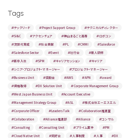
Tags
テックリード
Project Support Group
テクニカルディレクター
#
#
#
SI&C
アクセンチュア
神山まるごと高専
ロボコン
#
#
#
#
次世代育成
社会貢献
PL
CMMI
Salesforce
#
#
#
#
#
Salesforce Sector
Event
壮行会
新人研修
#
#
#
#
新卒入社
SPM
キャリアセッション
キャリア
#
#
#
#
シニア・プロジェクト・マネージャー
プロジェクト・マネージャー
#
#
Business Unit
奨励金
AWS
APN
award
#
#
#
#
#
資格取得
DX Solution Unit
Corporate Management Group
#
#
#
West Japan Business Unit
Account Executive
#
#
Management Strategy Group
ASL
株式会社エーエスエル
#
#
#
Corporate Officer
Leaders Talk
Collaboration推進室
#
#
#
Collaboration
Alliance推進部
Alliance
コンサル
#
#
#
#
Consulting
Consulting Unit
プライム案件
PM
#
#
#
#
Cloud Native Unit
同好会
人事制度
人事
DX
#
#
#
#
#