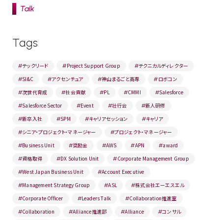
Talk
Tags
テックリード
Project Support Group
テクニカルディレクター
#
#
#
SI&C
アクセンチュア
神山まるごと高専
ロボコン
#
#
#
#
次世代育成
社会貢献
PL
CMMI
Salesforce
#
#
#
#
#
Salesforce Sector
Event
壮行会
新人研修
#
#
#
#
新卒入社
SPM
キャリアセッション
キャリア
#
#
#
#
シニア・プロジェクト・マネージャー
プロジェクト・マネージャー
#
#
Business Unit
奨励金
AWS
APN
award
#
#
#
#
#
資格取得
DX Solution Unit
Corporate Management Group
#
#
#
West Japan Business Unit
Account Executive
#
#
Management Strategy Group
ASL
株式会社エーエスエル
#
#
#
Corporate Officer
Leaders Talk
Collaboration推進室
#
#
#
Collaboration
Alliance推進部
Alliance
コンサル
#
#
#
#