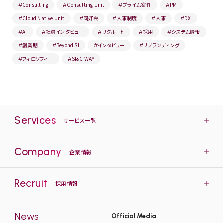
Consulting
Consulting Unit
プライム案件
PM
#
#
#
#
Cloud Native Unit
同好会
人事制度
人事
DX
#
#
#
#
#
AI
社員インタビュー
リクルート
採用
システム情報
#
#
#
#
#
創業期
Beyond SI
インタビュー
リブランディング
#
#
#
#
フィロソフィー
SI&C WAY
#
#
Services
サービス一覧
Company
企業情報
Recruit
採用情報
News
Official Media