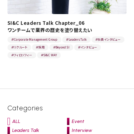
SI&C Leaders Talk Chapter_06
ワンチームで業界の歴史を塗り替えたい
Corporate Management Group
Leaders Talk
社員インタビュー
#
#
#
リクルート
採用
Beyond SI
インタビュー
#
#
#
#
フィロソフィー
SI&C WAY
#
#
Categories
ALL
Event
Leaders Talk
Interview