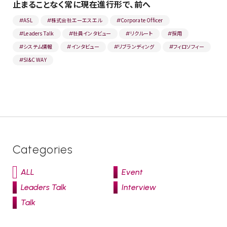
止まることなく常に現在進行形で、前へ
ASL
株式会社エーエスエル
Corporate Officer
#
#
#
Leaders Talk
社員インタビュー
リクルート
採用
#
#
#
#
システム情報
インタビュー
リブランディング
フィロソフィー
#
#
#
#
SI&C WAY
#
Categories
ALL
Event
Leaders Talk
Interview
Talk