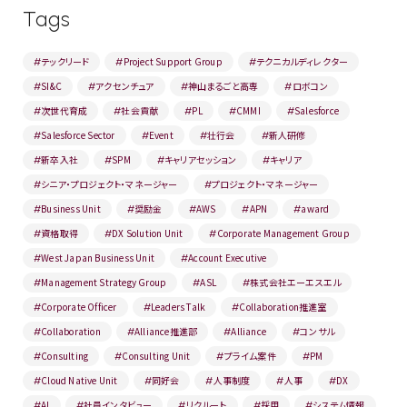
Tags
テックリード
Project Support Group
テクニカルディレクター
#
#
#
SI&C
アクセンチュア
神山まるごと高専
ロボコン
#
#
#
#
次世代育成
社会貢献
PL
CMMI
Salesforce
#
#
#
#
#
Salesforce Sector
Event
壮行会
新人研修
#
#
#
#
新卒入社
SPM
キャリアセッション
キャリア
#
#
#
#
シニア・プロジェクト・マネージャー
プロジェクト・マネージャー
#
#
Business Unit
奨励金
AWS
APN
award
#
#
#
#
#
資格取得
DX Solution Unit
Corporate Management Group
#
#
#
West Japan Business Unit
Account Executive
#
#
Management Strategy Group
ASL
株式会社エーエスエル
#
#
#
Corporate Officer
Leaders Talk
Collaboration推進室
#
#
#
Collaboration
Alliance推進部
Alliance
コンサル
#
#
#
#
Consulting
Consulting Unit
プライム案件
PM
#
#
#
#
Cloud Native Unit
同好会
人事制度
人事
DX
#
#
#
#
#
AI
社員インタビュー
リクルート
採用
システム情報
#
#
#
#
#