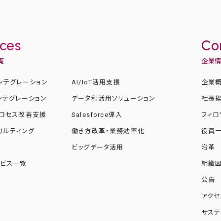
ices
Co
覧
企業
ンテグレーション
AI/IoT活用支援
企業
ンテグレーション
データ利活用ソリューション
社長
ロセス改善支援
Salesforce導入
フィロ
ンサルティング
働き方改革・業務効率化
役員
化
ビッグデータ活用
沿革
ビス一覧
組織
公告
アクセ
サステ