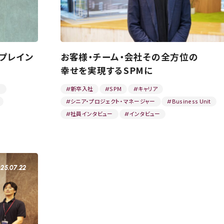
プレイン
お客様・チーム・会社その全方位の
幸せを実現するSPMに
ー
新卒入社
SPM
キャリア
#
#
#
シニア・プロジェクト・マネージャー
Business Unit
#
#
社員インタビュー
インタビュー
#
#
25.07.22