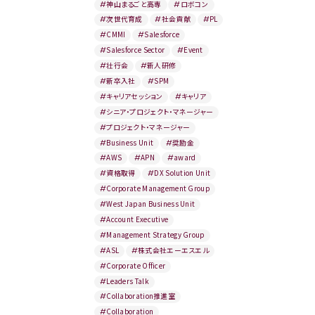
#
神山まるごと高専
#
ロボコン
#
次世代育成
#
社会貢献
#
PL
#
CMMI
#
Salesforce
#
Salesforce Sector
#
Event
#
壮行会
#
新人研修
#
新卒入社
#
SPM
#
キャリアセッション
#
キャリア
#
シニア・プロジェクト・マネージャー
#
プロジェクト・マネージャー
#
Business Unit
#
奨励金
#
AWS
#
APN
#
award
#
資格取得
#
DX Solution Unit
#
Corporate Management Group
#
West Japan Business Unit
#
Account Executive
#
Management Strategy Group
#
ASL
#
株式会社エーエスエル
#
Corporate Officer
#
Leaders Talk
#
Collaboration推進室
#
Collaboration