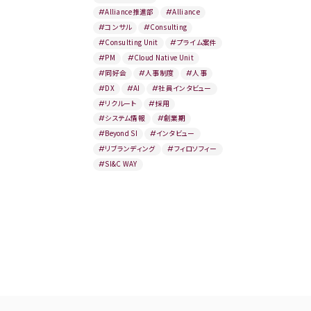
#
Alliance推進部
#
Alliance
#
コンサル
#
Consulting
#
Consulting Unit
#
プライム案件
#
PM
#
Cloud Native Unit
#
同好会
#
人事制度
#
人事
#
DX
#
AI
#
社員インタビュー
#
リクルート
#
採用
#
システム情報
#
創業期
#
Beyond SI
#
インタビュー
#
リブランディング
#
フィロソフィー
#
SI&C WAY