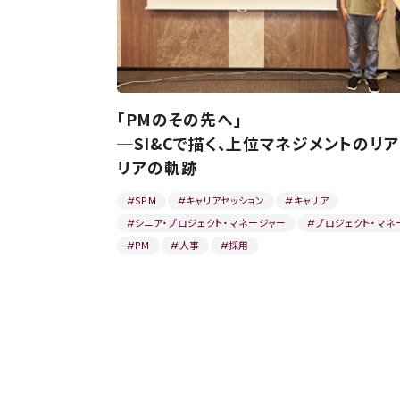
「PMのその先へ」
─SI&Cで描く、上位マネジメントのリ
リアの軌跡
SPM
キャリアセッション
キャリア
#
#
#
シニア・プロジェクト・マネージャー
プロジェクト・マネ
#
#
PM
人事
採用
#
#
#