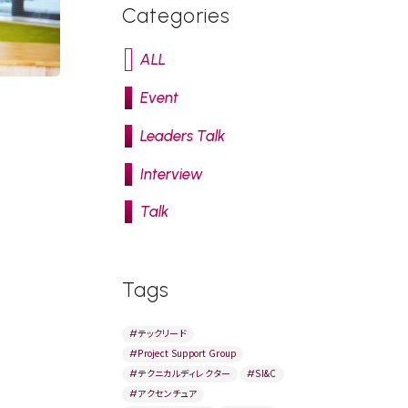
Categories
ALL
Event
Leaders Talk
Interview
Talk
Tags
#
テックリード
#
Project Support Group
#
テクニカルディレクター
#
SI&C
#
アクセンチュア