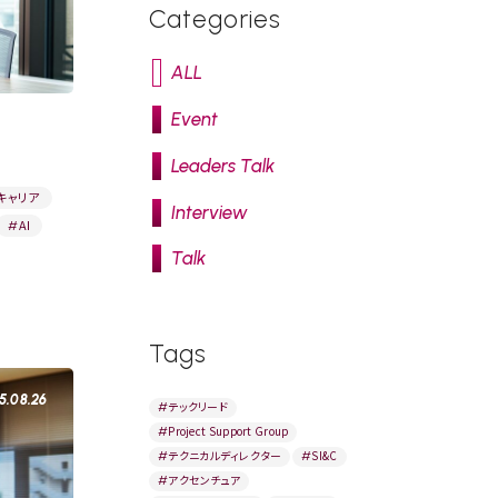
Categories
ALL
Event
Leaders Talk
キャリア
Interview
AI
#
Talk
Tags
5.08.26
#
テックリード
#
Project Support Group
#
テクニカルディレクター
#
SI&C
#
アクセンチュア