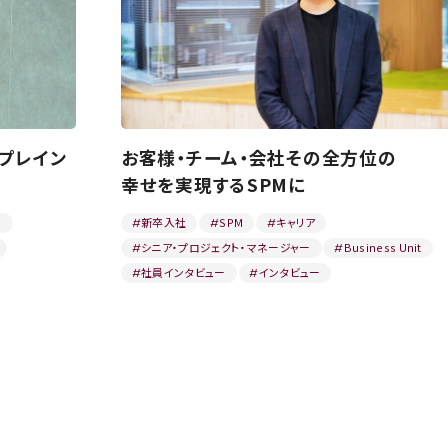
プレイン
お客様・チーム・会社その全方位の
幸せを実現するSPMに
ー
新卒入社
SPM
キャリア
#
#
#
シニア・プロジェクト・マネージャー
Business Unit
#
#
社員インタビュー
インタビュー
#
#
08.19
2025.08