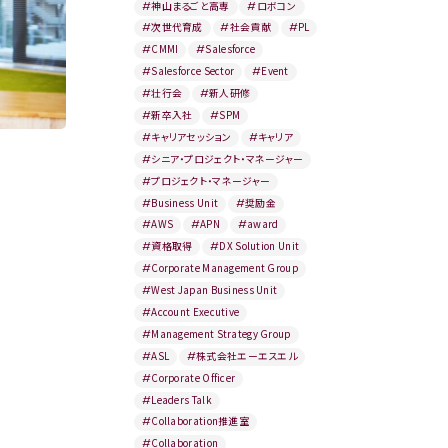
#
神山まるごと高専
#
ロボコン
#
次世代育成
#
社会貢献
#
PL
#
CMMI
#
Salesforce
#
Salesforce Sector
#
Event
#
壮行会
#
新人研修
#
新卒入社
#
SPM
#
キャリアセッション
#
キャリア
#
シニア・プロジェクト・マネージャー
#
プロジェクト・マネージャー
#
Business Unit
#
奨励金
#
AWS
#
APN
#
award
#
資格取得
#
DX Solution Unit
#
Corporate Management Group
#
West Japan Business Unit
#
Account Executive
#
Management Strategy Group
#
ASL
#
株式会社エーエスエル
#
Corporate Officer
.13
#
Leaders Talk
#
Collaboration推進室
#
Collaboration