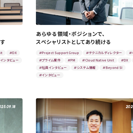
あらゆる領域・ポジションで、
す
スペシャリストとしてあり続ける
it
DX
Project Support Group
テクニカルディレクター
#
#
#
#
インタビュー
プライム案件
PM
Cloud Native Unit
DX
#
#
#
#
#
社員インタビュー
システム情報
Beyond SI
#
#
#
インタビュー
#
025.09.18
202