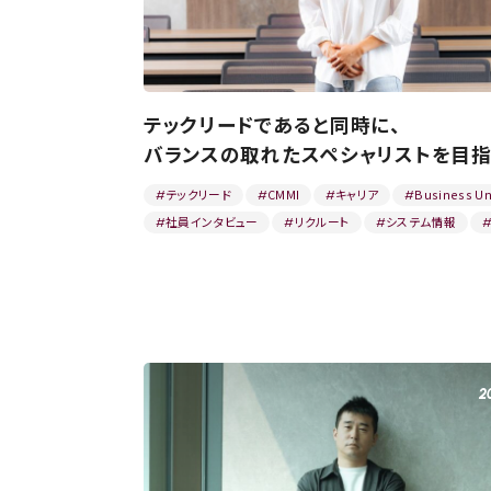
テックリードであると同時に、
バランスの取れたスペシャリストを目指
テックリード
CMMI
キャリア
Business Un
#
#
#
#
社員インタビュー
リクルート
システム情報
#
#
#
2