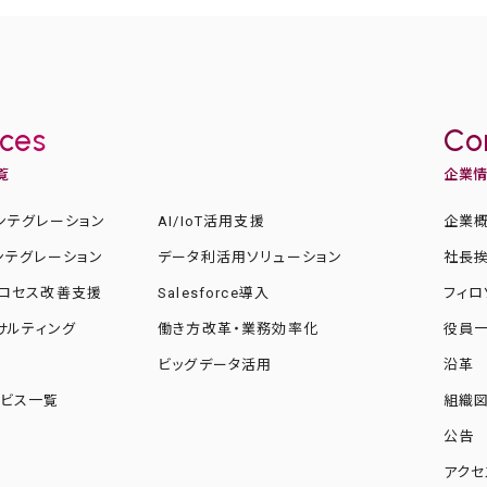
ices
Co
覧
企業
ンテグレーション
AI/IoT活用支援
企業
ンテグレーション
データ利活用ソリューション
社長
ロセス改善支援
Salesforce導入
フィロ
ンサルティング
働き方改革・業務効率化
役員
化
ビッグデータ活用
沿革
ビス一覧
組織
公告
アクセ