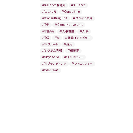
#
Alliance推進部
#
Alliance
#
コンサル
#
Consulting
#
Consulting Unit
#
プライム案件
#
PM
#
Cloud Native Unit
#
同好会
#
人事制度
#
人事
#
DX
#
AI
#
社員インタビュー
#
リクルート
#
採用
#
システム情報
#
創業期
#
Beyond SI
#
インタビュー
#
リブランディング
#
フィロソフィー
#
SI&C WAY
.22