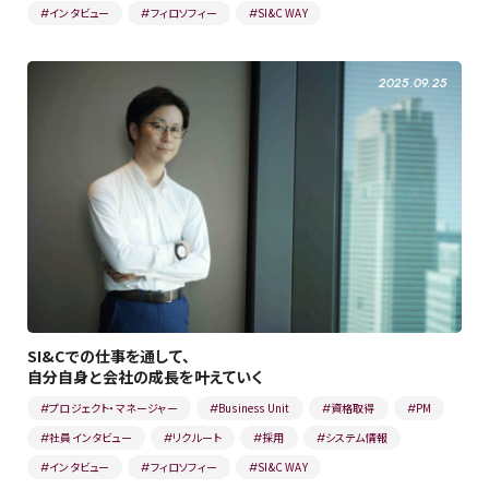
インタビュー
フィロソフィー
SI&C WAY
#
#
#
2025.09.25
SI&Cでの仕事を通して、
自分自身と会社の成長を叶えていく
プロジェクト・マネージャー
Business Unit
資格取得
PM
#
#
#
#
社員インタビュー
リクルート
採用
システム情報
#
#
#
#
インタビュー
フィロソフィー
SI&C WAY
#
#
#