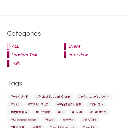
Categories
ALL
Event
Leaders Talk
Interview
Talk
Tags
テックリード
Project Support Group
テクニカルディレクター
#
#
#
SI&C
アクセンチュア
神山まるごと高専
ロボコン
#
#
#
#
次世代育成
社会貢献
PL
CMMI
Salesforce
#
#
#
#
#
Salesforce Sector
Event
壮行会
新人研修
#
#
#
#
新卒入社
SPM
キャリアセッション
キャリア
#
#
#
#