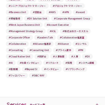
シニア・プロジェクト・マネージャー
プロジェクト・マネージャー
#
#
Business Unit
奨励金
AWS
APN
award
#
#
#
#
#
資格取得
DX Solution Unit
Corporate Management Group
#
#
#
West Japan Business Unit
Account Executive
#
#
Management Strategy Group
ASL
株式会社エーエスエル
#
#
#
Corporate Officer
Leaders Talk
Collaboration推進室
#
#
#
Collaboration
Alliance推進部
Alliance
コンサル
#
#
#
#
Consulting
Consulting Unit
プライム案件
PM
#
#
#
#
Cloud Native Unit
同好会
人事制度
人事
DX
#
#
#
#
#
AI
社員インタビュー
リクルート
採用
システム情報
#
#
#
#
#
創業期
Beyond SI
インタビュー
リブランディング
#
#
#
#
フィロソフィー
SI&C WAY
#
#
Services
サービス一覧