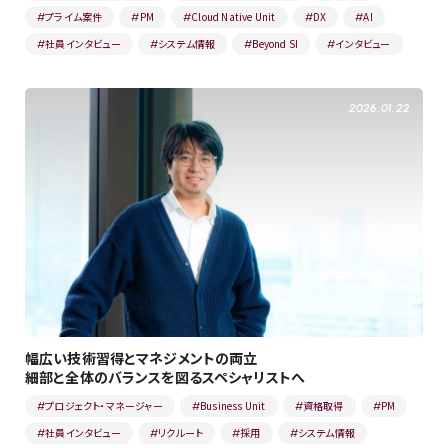
プライム案件
PM
Cloud Native Unit
DX
AI
#
#
#
#
#
社員インタビュー
システム情報
Beyond SI
インタビュー
#
#
#
#
2026.01.22
幅広い技術習得とマネジメントの両立
細部と全体のバランスを図るスペシャリストへ
プロジェクト・マネージャー
Business Unit
資格取得
PM
#
#
#
#
社員インタビュー
リクルート
採用
システム情報
#
#
#
#