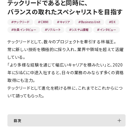
テックリードであると同時に、
バランスの取れたスペシャリストを目指す
テックリード
CMMI
キャリア
Business Unit
DX
#
#
#
#
#
社員インタビュー
リクルート
システム情報
インタビュー
#
#
#
#
テックリードとして、数々のプロジェクトを牽引する林福王。
常に新しい技術を積極的に採り入れ、業界や領域を超えて活躍
している。
「より多様な経験を通じて幅広いキャリアを積みたい」と、2020
年にSI&Cに中途入社すると、日々の業務のみならず多くの資格
取得にも注力。
テックリードとして進化を続ける林に、これまでとこれからにつ
いて語ってもらった。
目次