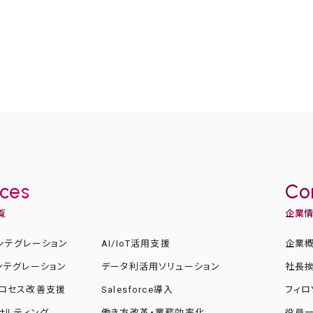
ices
Co
覧
企業
ンテグレーション
AI/IoT活用支援
企業
ンテグレーション
データ利活用ソリューション
社長
ロセス改善支援
Salesforce導入
フィロ
ンサルティング
働き方改革・業務効率化
役員