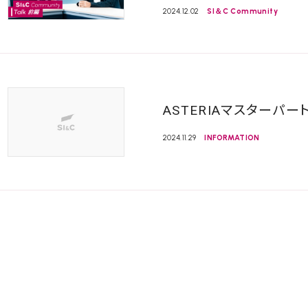
2024.12.02
SI＆C Community
ASTERIAマスターパ
2024.11.29
INFORMATION
「第8回 Japan MuleSo
2024.11.19
EVENT