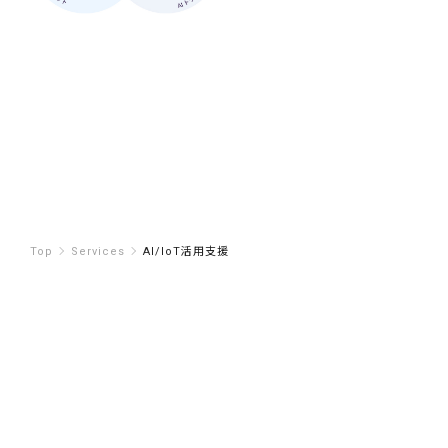
Top
Services
AI/IoT活用支援
AI/IoT Application Support Service Index