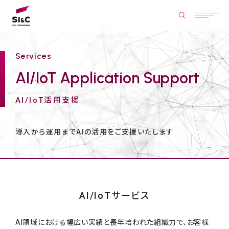
Services
AI/IoT Application Support
AI/IoT活用支援
導入から運用までAIの活用をご支援いたします
AI/IoTサービス
AI領域における幅広い実績と長年培われた組織力で、
お客様