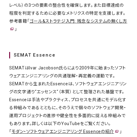
レベル）の3つの要素の整合性を確保します。また目標達成の
程度を判定するために必要なメトリクスの特定を支援します。
参考書籍「
ゴール&ストラテジ入門: 残念なシステムの無くし方
」
SEMAT Essence
SEMATはIvar Jacobson氏らにより2009年に始まったソフト
ウェアエンジニアリングの共通理解・再定義の運動です。
SEMATから生まれたEssenceは、ソフトウェアエンジニアリン
グの文字通り“エッセンス“（本質）として整理された基盤です。
Essenceは手法やプラクティス、プロセスを共通にモデル化す
る枠組みであるとともに、そのうえで個々のソフトウェア開発・
運用プロジェクトの進捗や健全性を多面的に捉える枠組みで
もあります。詳しくは以下のYouTubeをご覧ください。
「
モダン・ソフトウェアエンジニアリング Essenceの紹介
」