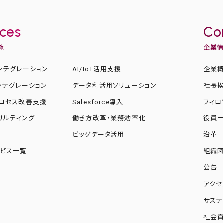
ices
Co
覧
企業
ンテグレーション
AI/IoT活用支援
企業
ンテグレーション
データ利活用ソリューション
社長
ロセス改善支援
Salesforce導入
フィロ
ンサルティング
働き方改革・業務効率化
役員
化
ビッグデータ活用
沿革
ビス一覧
組織
公告
アクセ
サステ
社会