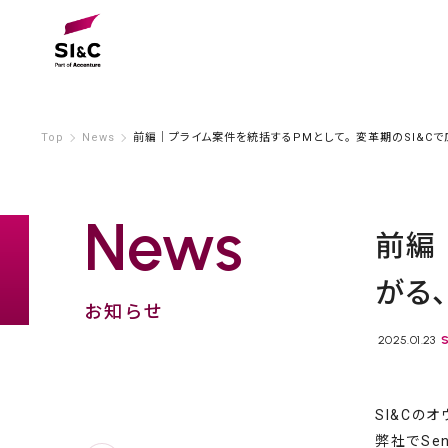
Top
News
前編｜プライム案件を統括するPMとして。 変革期のSI&C
News
前編
がる
お知らせ
2025.01.23
SI&Cのオ
弊社でSen